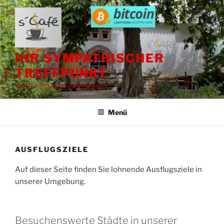
Zum
Inhalt
springen
IHR SYMPATHISCHER
TREFFPUNKT
Von 5. bis 14. Juli geschlossen
Menü
AUSFLUGSZIELE
Auf dieser Seite finden Sie lohnende Ausflugsziele in
unserer Umgebung.
Besuchenswerte Städte in unserer